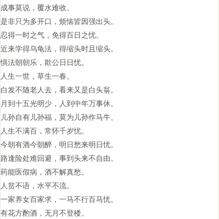
成事莫说，覆水难收。
是非只为多开口，烦恼皆因强出头。
忍得一时之气，免得百日之忧。
近来学得乌龟法，得缩头时且缩头。
惧法朝朝乐，欺公日日忧。
人生一世，草生一春。
白发不随老人去，看来又是白头翁。
月到十五光明少，人到中年万事休。
儿孙自有儿孙福，莫为儿孙作马牛。
人生不满百，常怀千岁忧。
今朝有酒今朝醉，明日愁来明日忧。
路逢险处难回避，事到头来不自由。
药能医假病，酒不解真愁。
人贫不语，水平不流。
一家养女百家求，一马不行百马忧。
有花方酌酒，无月不登楼。