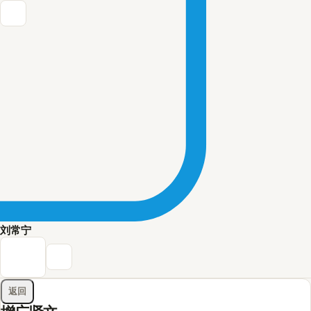
刘常宁
返回