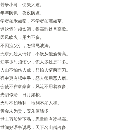
若争小可，便失大道。
年年防饥，夜夜防盗。
学者如禾如稻，不学者如蒿如草。
遇饮酒时须饮酒，得高歌处且高歌。
因风吹火，用力不多。
不因渔父引，怎得见波涛。
无求到处人情好，不饮从他酒价高。
知事少时烦恼少，识人多处是非多。
入山不怕伤人虎，只怕人情两面刀。
强中更有强中手，恶人须用恶人磨。
会使不在家豪富，风流不用着衣多。
光阴似箭，日月如梭。
天时不如地利，地利不如人和。
黄金未为贵，安乐值钱多。
世上万般皆下品，思量唯有读书高。
世间好语书说尽，天下名山僧占多。