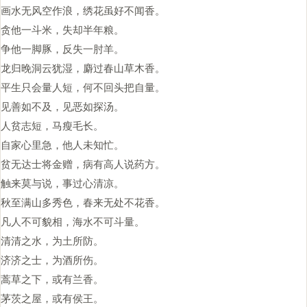
画水无风空作浪，绣花虽好不闻香。
贪他一斗米，失却半年粮。
争他一脚豚，反失一肘羊。
龙归晚洞云犹湿，麝过春山草木香。
平生只会量人短，何不回头把自量。
见善如不及，见恶如探汤。
人贫志短，马瘦毛长。
自家心里急，他人未知忙。
贫无达士将金赠，病有高人说药方。
触来莫与说，事过心清凉。
秋至满山多秀色，春来无处不花香。
凡人不可貌相，海水不可斗量。
清清之水，为土所防。
济济之士，为酒所伤。
蒿草之下，或有兰香。
茅茨之屋，或有侯王。