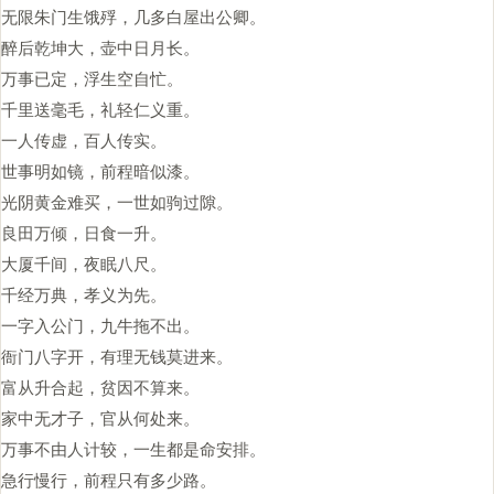
无限朱门生饿殍，几多白屋出公卿。
醉后乾坤大，壶中日月长。
万事已定，浮生空自忙。
千里送毫毛，礼轻仁义重。
一人传虚，百人传实。
世事明如镜，前程暗似漆。
光阴黄金难买，一世如驹过隙。
良田万倾，日食一升。
大厦千间，夜眠八尺。
千经万典，孝义为先。
一字入公门，九牛拖不出。
衙门八字开，有理无钱莫进来。
富从升合起，贫因不算来。
家中无才子，官从何处来。
万事不由人计较，一生都是命安排。
急行慢行，前程只有多少路。