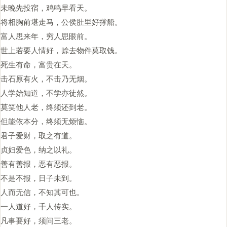
未晚先投宿，鸡鸣早看天。
将相胸前堪走马，公侯肚里好撑船。
富人思来年，穷人思眼前。
世上若要人情好，赊去物件莫取钱。
死生有命，富贵在天。
击石原有火，不击乃无烟。
人学始知道，不学亦徒然。
莫笑他人老，终须还到老。
但能依本分，终须无烦恼。
君子爱财，取之有道。
贞妇爱色，纳之以礼。
善有善报，恶有恶报。
不是不报，日子未到。
人而无信，不知其可也。
一人道好，千人传实。
凡事要好，须问三老。