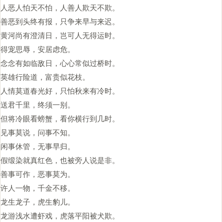
人恶人怕天不怕，人善人欺天不欺。
善恶到头终有报，只争来早与来迟。
黄河尚有澄清日，岂可人无得运时。
得宠思辱，安居虑危。
念念有如临敌日，心心常似过桥时。
英雄行险道，富贵似花枝。
人情莫道春光好，只怕秋来有冷时。
送君千里，终须一别。
但将冷眼看螃蟹，看你横行到几时。
见事莫说，问事不知。
闲事休管，无事早归。
假缎染就真红色，也被旁人说是非。
善事可作，恶事莫为。
许人一物，千金不移。
龙生龙子，虎生豹儿。
龙游浅水遭虾戏，虎落平阳被犬欺。