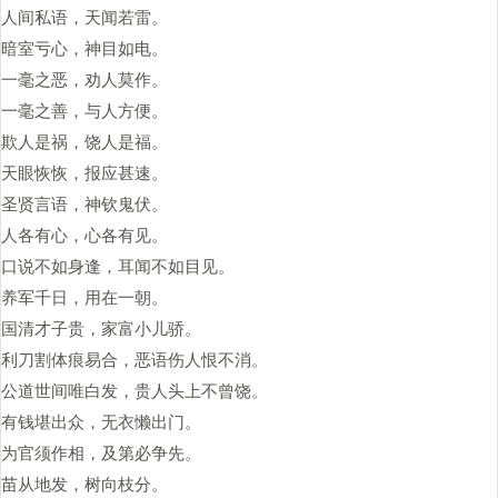
人间私语，天闻若雷。
暗室亏心，神目如电。
一毫之恶，劝人莫作。
一毫之善，与人方便。
欺人是祸，饶人是福。
天眼恢恢，报应甚速。
圣贤言语，神钦鬼伏。
人各有心，心各有见。
口说不如身逢，耳闻不如目见。
养军千日，用在一朝。
国清才子贵，家富小儿骄。
利刀割体痕易合，恶语伤人恨不消。
公道世间唯白发，贵人头上不曾饶。
有钱堪出众，无衣懒出门。
为官须作相，及第必争先。
苗从地发，树向枝分。