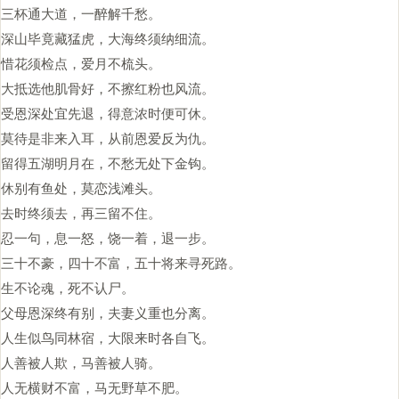
三杯通大道，一醉解千愁。
深山毕竟藏猛虎，大海终须纳细流。
惜花须检点，爱月不梳头。
大抵选他肌骨好，不擦红粉也风流。
受恩深处宜先退，得意浓时便可休。
莫待是非来入耳，从前恩爱反为仇。
留得五湖明月在，不愁无处下金钩。
休别有鱼处，莫恋浅滩头。
去时终须去，再三留不住。
忍一句，息一怒，饶一着，退一步。
三十不豪，四十不富，五十将来寻死路。
生不论魂，死不认尸。
父母恩深终有别，夫妻义重也分离。
人生似鸟同林宿，大限来时各自飞。
人善被人欺，马善被人骑。
人无横财不富，马无野草不肥。