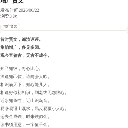
增广贤文
发布时间
2026/06/22
浏览
3 次
增广贤文
昔时贤文，诲汝谆谆。
集韵增广，多见多闻。
观今宜鉴古，无古不成今。
知己知彼，将心比心。
酒逢知己饮，诗向会人吟。
相识满天下，知心能几人。
相逢好似初相识，到老终无怨恨心。
近水知鱼性，近山识鸟音。
易涨易退山溪水，易反易覆小人心。
运去金成铁，时来铁似金。
读书须用意，一字值千金。