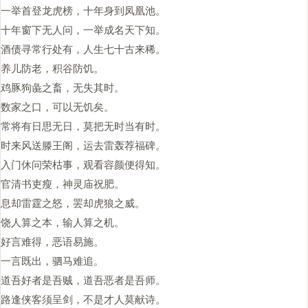
一举首登龙虎榜，十年身到凤凰池。
十年窗下无人问，一举成名天下知。
酒债寻常行处有，人生七十古来稀。
养儿防老，积谷防饥。
鸡豚狗彘之畜，无失其时。
数家之口，可以无饥矣。
常将有日思无日，莫把无时当有时。
时来风送滕王阁，运去雷轰荐福碑。
入门休问荣枯事，观看容颜便得知。
官清书吏瘦，神灵庙祝肥。
息却雷霆之怒，罢却虎狼之威。
饶人算之本，输人算之机。
好言难得，恶语易施。
一言既出，驷马难追。
道吾好者是吾贼，道吾恶者是吾师。
路逢侠客须呈剑，不是才人莫献诗。