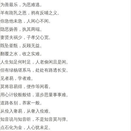
为善最乐，为恶难逃。
羊有跪乳之恩，鸦有反哺之义。
你急他未急，人闲心不闲。
隐恶扬善，执其两端。
妻贤夫祸少，子孝父心宽。
既坠釜甑，反顾无益。
翻覆之水，收之实难。
人生知足何时足，人老偷闲且是闲。
但有绿杨堪系马，处处有路透长安。
见者易，学者难。
莫将容易得，便作等闲看。
用心计较般般错，退步思量事事难。
道路各别，养家一般。
从俭入奢易，从奢入俭难。
知音说与知音听，不是知音莫与弹。
点石化为金，人心犹未足。