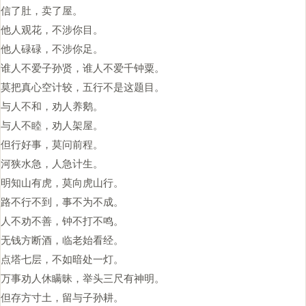
信了肚，卖了屋。
他人观花，不涉你目。
他人碌碌，不涉你足。
谁人不爱子孙贤，谁人不爱千钟粟。
莫把真心空计较，五行不是这题目。
与人不和，劝人养鹅。
与人不睦，劝人架屋。
但行好事，莫问前程。
河狭水急，人急计生。
明知山有虎，莫向虎山行。
路不行不到，事不为不成。
人不劝不善，钟不打不鸣。
无钱方断酒，临老始看经。
点塔七层，不如暗处一灯。
万事劝人休瞒昧，举头三尺有神明。
但存方寸土，留与子孙耕。