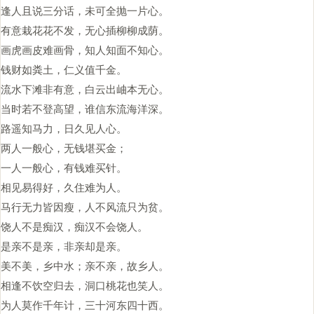
逢人且说三分话，未可全抛一片心。
有意栽花花不发，无心插柳柳成荫。
画虎画皮难画骨，知人知面不知心。
钱财如粪土，仁义值千金。
流水下滩非有意，白云出岫本无心。
当时若不登高望，谁信东流海洋深。
路遥知马力，日久见人心。
两人一般心，无钱堪买金；
一人一般心，有钱难买针。
相见易得好，久住难为人。
马行无力皆因瘦，人不风流只为贫。
饶人不是痴汉，痴汉不会饶人。
是亲不是亲，非亲却是亲。
美不美，乡中水；亲不亲，故乡人。
相逢不饮空归去，洞口桃花也笑人。
为人莫作千年计，三十河东四十西。