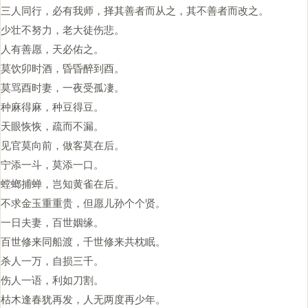
三人同行，必有我师，择其善者而从之，其不善者而改之。
少壮不努力，老大徒伤悲。
人有善愿，天必佑之。
莫饮卯时酒，昏昏醉到酉。
莫骂酉时妻，一夜受孤凄。
种麻得麻，种豆得豆。
天眼恢恢，疏而不漏。
见官莫向前，做客莫在后。
宁添一斗，莫添一口。
螳螂捕蝉，岂知黄雀在后。
不求金玉重重贵，但愿儿孙个个贤。
一日夫妻，百世姻缘。
百世修来同船渡，千世修来共枕眠。
杀人一万，自损三千。
伤人一语，利如刀割。
枯木逢春犹再发，人无两度再少年。