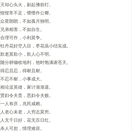
灭却心头火，剔起佛前灯。
惺惺常不足，懵懵作公卿。
众星朗朗，不如孤月独明。
兄弟相害，不如自生。
合理可作，小利莫争。
牡丹花好空入目，枣花虽小结实成。
欺老莫欺小，欺人心不明。
随分耕锄收地利，他时饱满谢苍天。
得忍且忍，得耐且耐。
不忍不耐，小事成大。
相论逞英雄，家计渐渐退。
贤妇令夫贵，恶妇令夫败。
一人有庆，兆民咸赖。
人老心未老，人穷志莫穷。
人无千日好，花无百日红。
杀人可恕，情理难容。