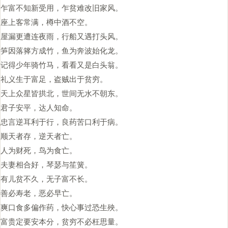
乍富不知新受用，乍贫难改旧家风。
座上客常满，樽中酒不空。
屋漏更遭连夜雨，行船又遇打头风。
笋因落箨方成竹，鱼为奔波始化龙。
记得少年骑竹马，看看又是白头翁。
礼义生于富足，盗贼出于贫穷。
天上众星皆拱北，世间无水不朝东。
君子安平，达人知命。
忠言逆耳利于行，良药苦口利于病。
顺天者存，逆天者亡。
人为财死，鸟为食亡。
夫妻相合好，琴瑟与笙簧。
有儿贫不久，无子富不长。
善必寿老，恶必早亡。
爽口食多偏作药，快心事过恐生殃。
富贵定要安本分，贫穷不必枉思量。