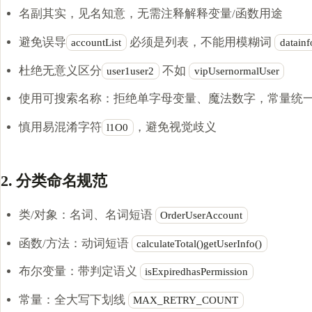
名副其实，见名知意，无需注释解释变量/函数用途
避免误导
必须是列表，不能用模糊词
accountList
datain
杜绝无意义区分
不如
user1user2
vipUsernormalUser
使用可搜索名称：拒绝单字母变量、魔法数字，常量统
慎用易混淆字符
，避免视觉歧义
l1O0
2. 分类命名规范
类/对象：名词、名词短语
OrderUserAccount
函数/方法：动词短语
calculateTotal()getUserInfo()
布尔变量：带判定语义
isExpiredhasPermission
常量：全大写下划线
MAX_RETRY_COUNT