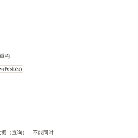
须重构
avePublish()
数据（查询），不能同时