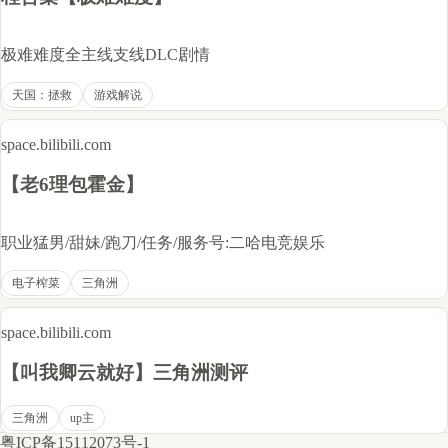
极难难度全主线支线DLC剧情
天国：拯救
游戏解说
space.bilibili.com
【老6理包霍金】
职业猛男/甜妹/跑刀/任务/服务号:二哈电竞娱乐
电子榨菜
三角洲
space.bilibili.com
【叫我卿云就好】三角洲测评
三角洲
up主
粤ICP备15112073号-1