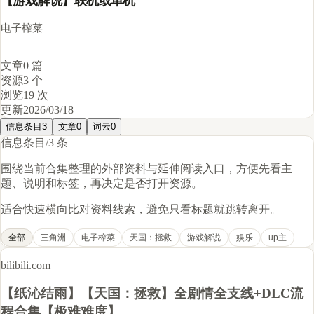
【游戏解说】联机或单机
电子榨菜
文章
0 篇
资源
3 个
浏览
19 次
更新
2026/03/18
信息条目
3
文章
0
词云
0
信息条目
/
3 条
围绕当前合集整理的外部资料与延伸阅读入口，方便先看主
题、说明和标签，再决定是否打开资源。
适合快速横向比对资料线索，避免只看标题就跳转离开。
全部
三角洲
电子榨菜
天国：拯救
游戏解说
娱乐
up主
bilibili.com
【纸沁结雨】【天国：拯救】全剧情全支线+DLC流
程合集【极难难度】