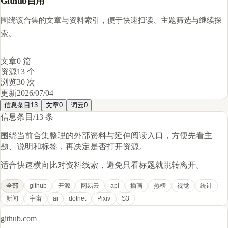
Github自用
围绕该合集的文章与资料索引，便于快速扫读、主题筛选与继续探
索。
文章
0 篇
资源
13 个
浏览
30 次
更新
2026/07/04
信息条目
13
文章
0
词云
0
信息条目
/
13 条
围绕当前合集整理的外部资料与延伸阅读入口，方便先看主
题、说明和标签，再决定是否打开资源。
适合快速横向比对资料线索，避免只看标题就跳转离开。
全部
github
开源
网易云
api
插画
热榜
视觉
统计
新闻
宇宙
ai
dotnet
Pixiv
S3
github.com