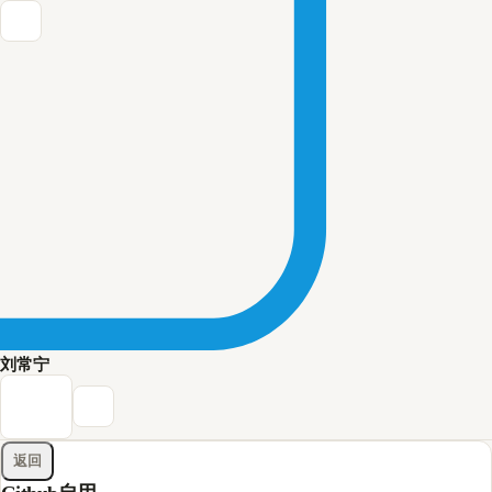
刘常宁
返回